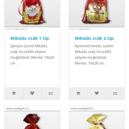
Mikulás zsák 1.tip.
Mikulás zsák 2.tip.
Igényes szövet Mikulás
Nyomott mintás, szatén
zsák, hozzáillő selyem
Mikulás zsák, hozzáillő
megkötővel. Mérete: 18x28
selyem megkötővel.
cm ..
Mérete: 18x28 cm ..