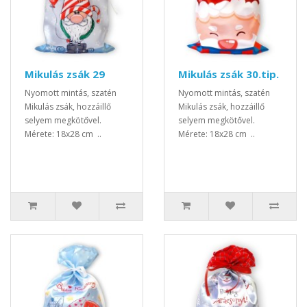
Mikulás zsák 29
Mikulás zsák 30.tip.
Nyomott mintás, szatén
Nyomott mintás, szatén
Mikulás zsák, hozzáillő
Mikulás zsák, hozzáillő
selyem megkötővel.
selyem megkötővel.
Mérete: 18x28 cm ..
Mérete: 18x28 cm ..