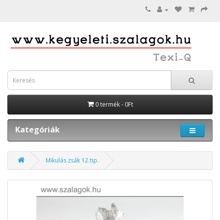
0 termék - 0Ft
Kategóriák
Mikulás zsák 12.tip.