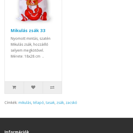
Mikulás zsák 33
Nyomott mintás, szatén
Mikulás zsák, hozzáillő
selyem megkötővel.
Mérete: 18x28 cm ..
Címkék:
mikulás
,
télapó
,
tasak
,
zsák
,
zacskó
Információk