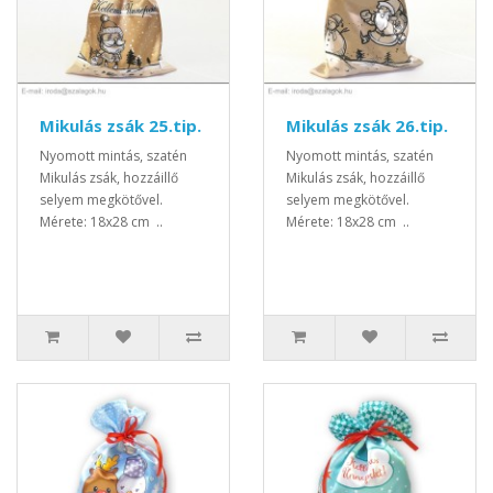
Mikulás zsák 25.tip.
Mikulás zsák 26.tip.
Nyomott mintás, szatén
Nyomott mintás, szatén
Mikulás zsák, hozzáillő
Mikulás zsák, hozzáillő
selyem megkötővel.
selyem megkötővel.
Mérete: 18x28 cm ..
Mérete: 18x28 cm ..