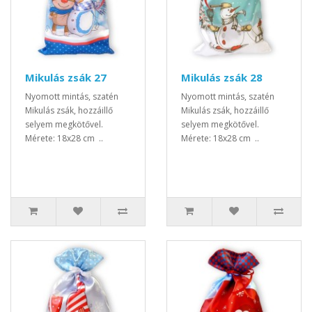
Mikulás zsák 27
Mikulás zsák 28
Nyomott mintás, szatén
Nyomott mintás, szatén
Mikulás zsák, hozzáillő
Mikulás zsák, hozzáillő
selyem megkötővel.
selyem megkötővel.
Mérete: 18x28 cm ..
Mérete: 18x28 cm ..