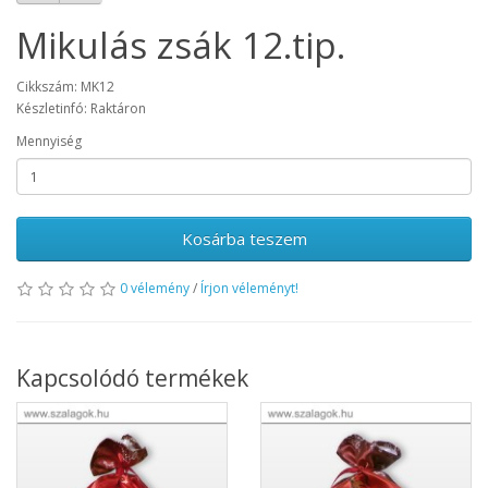
Mikulás zsák 12.tip.
Cikkszám: MK12
Készletinfó: Raktáron
Mennyiség
Kosárba teszem
0 vélemény
/
Írjon véleményt!
Kapcsolódó termékek