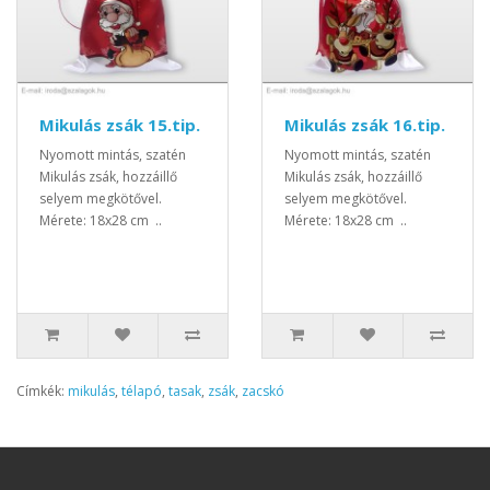
Mikulás zsák 15.tip.
Mikulás zsák 16.tip.
Nyomott mintás, szatén
Nyomott mintás, szatén
Mikulás zsák, hozzáillő
Mikulás zsák, hozzáillő
selyem megkötővel.
selyem megkötővel.
Mérete: 18x28 cm ..
Mérete: 18x28 cm ..
Címkék:
mikulás
,
télapó
,
tasak
,
zsák
,
zacskó