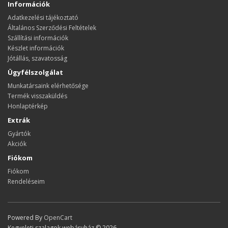
Információk
Adatkezelési tájékoztató
Általános Szerződési Feltételek
Szállítási információk
Készlet információk
Jótállás, szavatosság
Ügyfélszolgálat
Munkatársaink elérhetősége
Termék visszaküldés
Honlaptérkép
Extrák
Gyártók
Akciók
Fiókom
Fiókom
Rendeléseim
Powered By
OpenCart
Kegyeleti szalagok webáruház © 2026