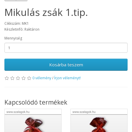
Mikulás zsák 1.tip.
Cikkszám: MK1
Készletinfó: Raktáron
Mennyiség
Kosárba teszem
0 vélemény
/
Írjon véleményt!
Kapcsolódó termékek