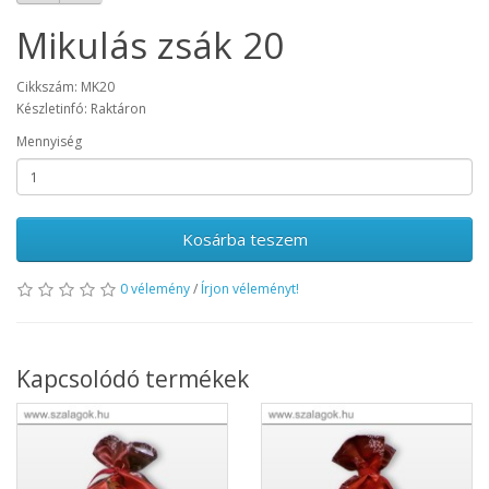
Mikulás zsák 20
Cikkszám: MK20
Készletinfó: Raktáron
Mennyiség
Kosárba teszem
0 vélemény
/
Írjon véleményt!
Kapcsolódó termékek