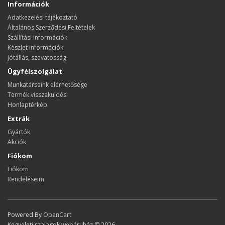
Információk
Adatkezelési tájékoztató
Általános Szerződési Feltételek
Szállítási információk
Készlet információk
Jótállás, szavatosság
Ügyfélszolgálat
Munkatársaink elérhetősége
Termék visszaküldés
Honlaptérkép
Extrák
Gyártók
Akciók
Fiókom
Fiókom
Rendeléseim
Powered By
OpenCart
Kegyeleti szalagok webáruház © 2026