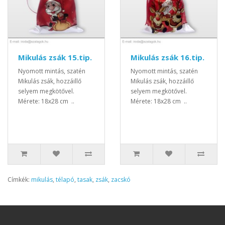
Mikulás zsák 15.tip.
Mikulás zsák 16.tip.
Nyomott mintás, szatén
Nyomott mintás, szatén
Mikulás zsák, hozzáillő
Mikulás zsák, hozzáillő
selyem megkötővel.
selyem megkötővel.
Mérete: 18x28 cm ..
Mérete: 18x28 cm ..
Címkék:
mikulás
,
télapó
,
tasak
,
zsák
,
zacskó