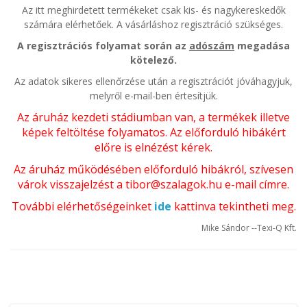
Az itt meghirdetett termékeket csak kis- és nagykereskedők
számára elérhetőek. A vásárláshoz regisztráció szükséges.
A regisztrációs folyamat során az
adószám
megadása
kötelező.
Az adatok sikeres ellenőrzése után a regisztrációt jóváhagyjuk,
melyről e-mail-ben értesítjük.
Az áruház kezdeti stádiumban van, a termékek illetve
képek feltöltése folyamatos. Az előforduló hibákért
előre is elnézést kérek.
Az áruház működésében előforduló hibákról, szívesen
várok visszajelzést a
tibor@szalagok.hu
e-mail címre.
További elérhetőségeinket
ide
kattinva tekintheti meg.
Mike Sándor --Texi-Q Kft.