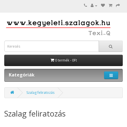
0 termék - 0Ft
Kategóriák
Szalag feliratozás
Szalag feliratozás