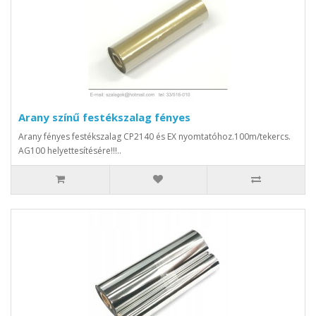
Arany színű festékszalag fényes
Arany fényes festékszalag CP2140 és EX nyomtatóhoz.100m/tekercs.
AG100 helyettesítésére!!!..