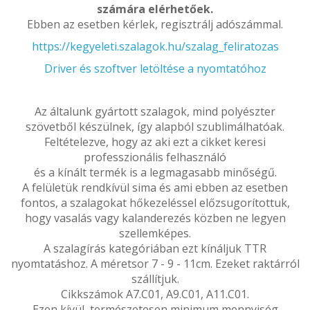
számára elérhetőek.
Ebben az esetben kérlek, regisztrálj adószámmal.
https://kegyeleti.szalagok.hu/szalag_feliratozas
Driver és szoftver letöltése a nyomtatóhoz
Az általunk gyártott szalagok, mind polyészter
szövetből készülnek, így alapból szublimálhatóak.
Feltételezve, hogy az aki ezt a cikket keresi
professzionális felhasználó
és a kínált termék is a legmagasabb minőségű.
A felületük rendkívül sima és ami ebben az esetben
fontos, a szalagokat hőkezeléssel előzsugorítottuk,
hogy vasalás vagy kalanderezés közben ne legyen
szellemképes.
A szalagírás kategóriában ezt kínáljuk TTR
nyomtatáshoz. A méretsor 7 - 9 - 11cm. Ezeket raktárról
szállítjuk.
Cikkszámok A7.C01, A9.C01, A11.C01.
Ezen kívül, természetesen minimum mennyiség