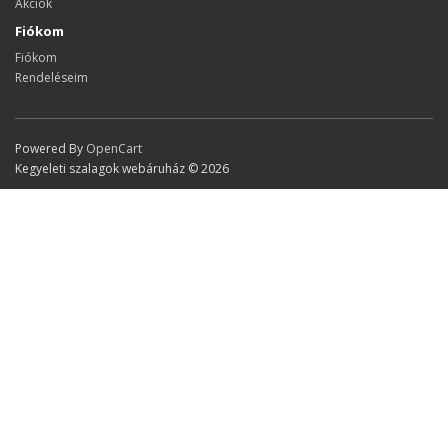
Akciók
Fiókom
Fiókom
Rendeléseim
Powered By
OpenCart
Kegyeleti szalagok webáruház © 2026