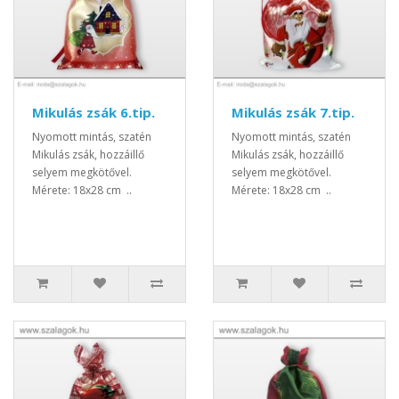
Mikulás zsák 6.tip.
Mikulás zsák 7.tip.
Nyomott mintás, szatén
Nyomott mintás, szatén
Mikulás zsák, hozzáillő
Mikulás zsák, hozzáillő
selyem megkötővel.
selyem megkötővel.
Mérete: 18x28 cm ..
Mérete: 18x28 cm ..