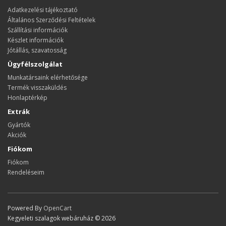
Adatkezelési tájékoztató
Általános Szerződési Feltételek
Szállítási információk
Készlet információk
Jótállás, szavatosság
Ügyfélszolgálat
Munkatársaink elérhetősége
Termék visszaküldés
Honlaptérkép
Extrák
Gyártók
Akciók
Fiókom
Fiókom
Rendeléseim
Powered By
OpenCart
Kegyeleti szalagok webáruház © 2026