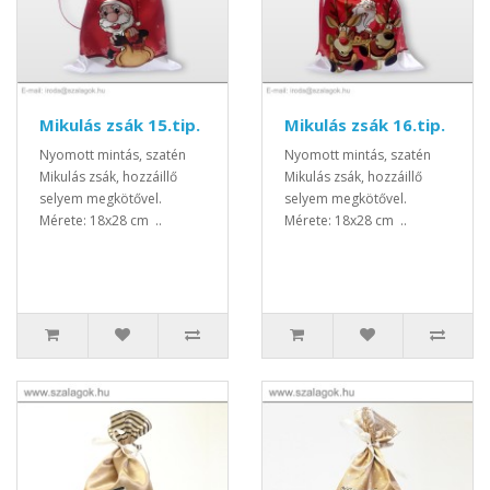
Mikulás zsák 15.tip.
Mikulás zsák 16.tip.
Nyomott mintás, szatén
Nyomott mintás, szatén
Mikulás zsák, hozzáillő
Mikulás zsák, hozzáillő
selyem megkötővel.
selyem megkötővel.
Mérete: 18x28 cm ..
Mérete: 18x28 cm ..