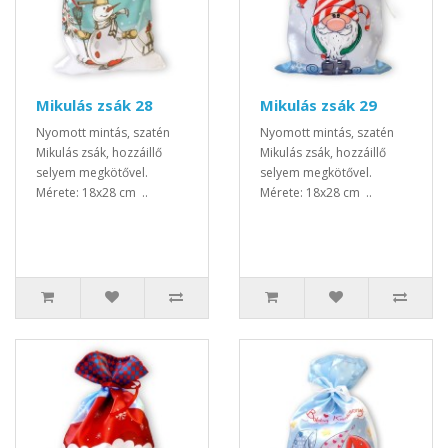
Mikulás zsák 28
Mikulás zsák 29
Nyomott mintás, szatén
Nyomott mintás, szatén
Mikulás zsák, hozzáillő
Mikulás zsák, hozzáillő
selyem megkötővel.
selyem megkötővel.
Mérete: 18x28 cm ..
Mérete: 18x28 cm ..