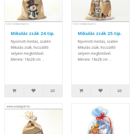
Mikulás zsák 24.tip.
Mikulás zsák 25.tip.
Nyomott mintás, szatén
Nyomott mintás, szatén
Mikulás zsák, hozzáillő
Mikulás zsák, hozzáillő
selyem megkötővel.
selyem megkötővel.
Mérete: 18x28 cm ..
Mérete: 18x28 cm ..