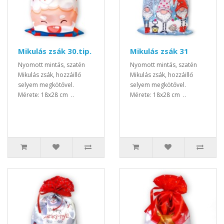
Mikulás zsák 30.tip.
Mikulás zsák 31
Nyomott mintás, szatén
Nyomott mintás, szatén
Mikulás zsák, hozzáillő
Mikulás zsák, hozzáillő
selyem megkötővel.
selyem megkötővel.
Mérete: 18x28 cm ..
Mérete: 18x28 cm ..