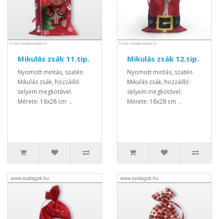
Mikulás zsák 11.tip.
Mikulás zsák 12.tip.
Nyomott mintás, szatén
Nyomott mintás, szatén
Mikulás zsák, hozzáillő
Mikulás zsák, hozzáillő
selyem megkötővel.
selyem megkötővel.
Mérete: 18x28 cm ..
Mérete: 18x28 cm ..