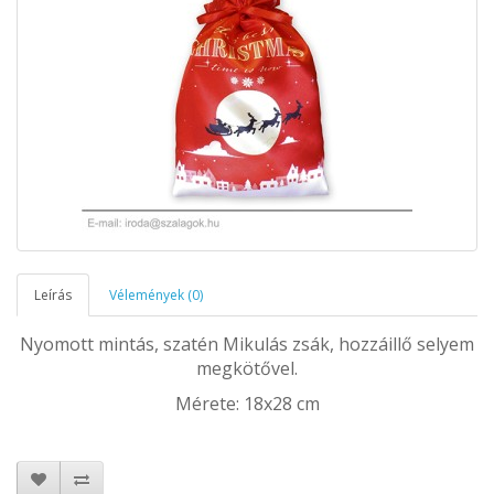
Leírás
Vélemények (0)
Nyomott mintás, szatén Mikulás zsák, hozzáillő selyem
megkötővel.
Mérete: 18x28 cm