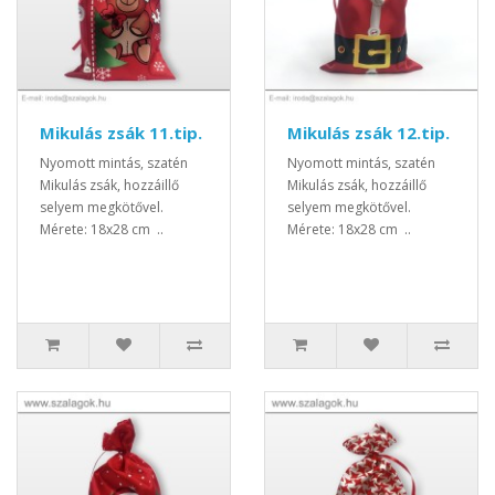
Mikulás zsák 11.tip.
Mikulás zsák 12.tip.
Nyomott mintás, szatén
Nyomott mintás, szatén
Mikulás zsák, hozzáillő
Mikulás zsák, hozzáillő
selyem megkötővel.
selyem megkötővel.
Mérete: 18x28 cm ..
Mérete: 18x28 cm ..