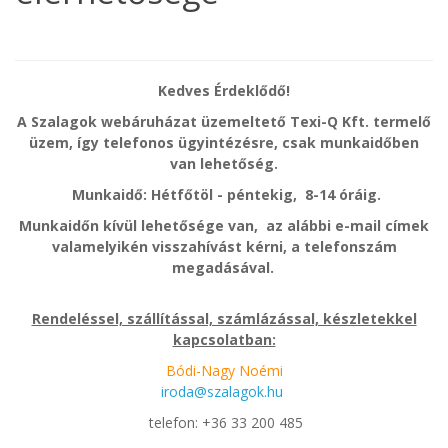
Kedves Érdeklődő!
A Szalagok webáruházat üzemeltető Texi-Q Kft. termelő
üzem, így telefonos ügyintézésre, csak munkaidőben
van lehetőség.
Munkaidő: Hétfőtöl - péntekig, 8-14 óráig.
Munkaidőn kívül lehetősége van, az alábbi e-mail címek
valamelyikén visszahívást kérni, a telefonszám
megadásával.
Rendeléssel, szállítással, számlázással, készletekkel
kapcsolatban:
Bódi-Nagy Noémi
iroda@szalagok.hu
telefon: +36 33 200 485