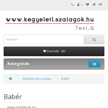
0 termék - 0Ft
Kategóriák
Nemzeti színű szalag
Babér
Babér